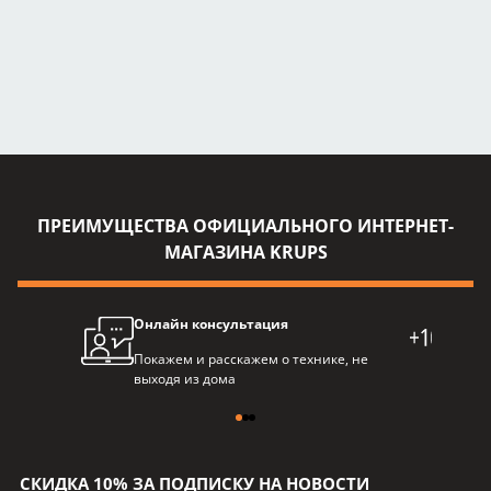
ПРЕИМУЩЕСТВА ОФИЦИАЛЬНОГО ИНТЕРНЕТ-
МАГАЗИНА KRUPS
Онлайн консультация
Про
Покажем и расскажем о технике, не
Балл
выходя из дома
пре
СКИДКА 10% ЗА ПОДПИСКУ НА НОВОСТИ