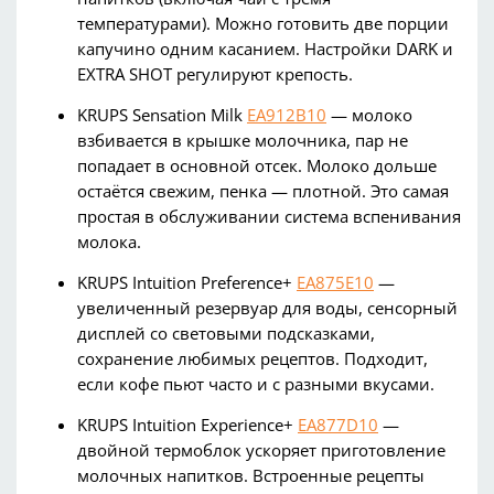
температурами). Можно готовить две порции
капучино одним касанием. Настройки DARK и
EXTRA SHOT регулируют крепость.
KRUPS
Sensation
Milk
EA912B10
— молоко
взбивается в крышке молочника, пар не
попадает в основной отсек. Молоко дольше
остаётся свежим, пенка — плотной. Это самая
простая в обслуживании система вспенивания
молока.
KRUPS
Intuition
Preference
+
EA875E10
—
увеличенный резервуар для воды, сенсорный
д
исплей со световыми подсказками,
сохранение любимых рецептов. Подходит,
если кофе пьют часто и с разными вкусами.
KRUPS
Intuition
Experience+
EA877D10
—
двойной
термоблок
ускоряет приготовление
молочных напитков. Встроенные рецепты