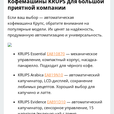
Кофемашины
KRUPS
для большой
приятной компании
Если ваш выбор — автоматическая
кофемашина
Крупс
, обратите внимание на
популярные модели. Их ценят за надёжность,
продуманную автоматизацию и универсальность.
KRUPS
Essential
EA810870
— механическое
управление, компактный корпус, насадка-
панарелло
. Подходит для чёрного кофе.
KRUPS
Arabica
EA819N10
— автоматический
капучинатор
, LCD-дисплей, сохранение
любимых рецептов. Хороший выбор для
капучино и
латте
.
KRUPS
Ev
idence
EA891D10
— автоматический
капучинатор
, сенсорное управление, 15
напитков (включая чай с тремя