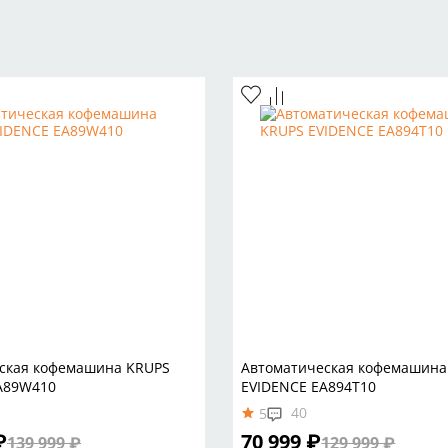
ская кофемашина KRUPS
Автоматическая кофемашина
A89W410
EVIDENCE EA894T10
40
5
₽
70 999 ₽
139 999 ₽
129 999 ₽