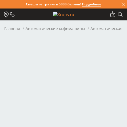
Спешите тратить 5000 баллов!
Подробнее
Главная
Автоматические кофемашины
Автоматическая ко
Для клиентов всех банков
Разбейте
оплату на части
Сегодня
25
%
Добавляйте товары
в корзину