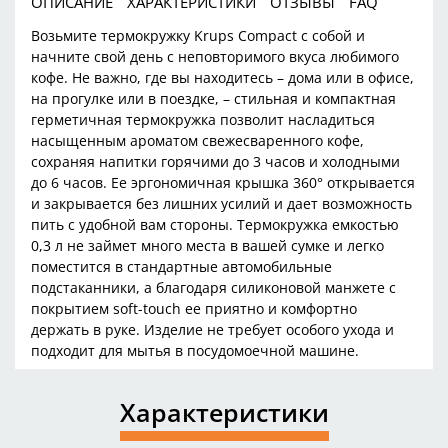
ОПИСАНИЕ
ХАРАКТЕРИСТИКИ
ОТЗЫВЫ
FAQ
Остались вопросы?
Возьмите термокружку Krups Compact с собой и
8 800 302-02-51
25
начните свой день с неповторимого вкуса любимого
раз в 2 недели
plait.ru
кофе. Не важно, где вы находитесь – дома или в офисе,
на прогулке или в поездке, – стильная и компактная
герметичная термокружка позволит насладиться
насыщенным ароматом свежесваренного кофе,
сохраняя напитки горячими до 3 часов и холодными
до 6 часов. Ее эргономичная крышка 360° открывается
и закрывается без лишних усилий и дает возможность
пить с удобной вам стороны. Термокружка емкостью
0,3 л не займет много места в вашей сумке и легко
поместится в стандартные автомобильные
подстаканники, а благодаря силиконовой манжете с
покрытием soft-touch ее приятно и комфортно
держать в руке. Изделие не требует особого ухода и
подходит для мытья в посудомоечной машине.
раз в 2 недели
Характеристики