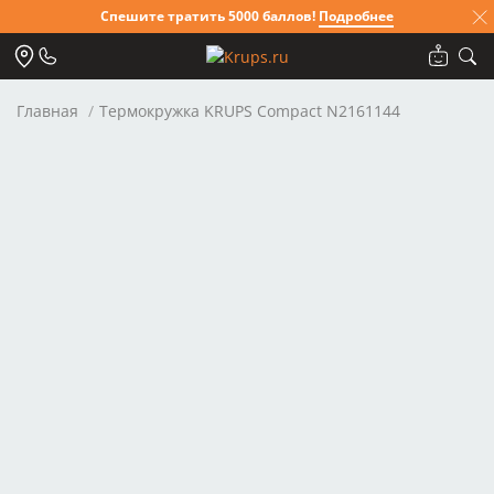
Спешите тратить 5000 баллов!
Подробнее
Главная
Термокружка KRUPS Compact N2161144
Для клиентов всех банков
Разбейте
оплату на части
Сегодня
25
%
Добавляйте товары
в корзину