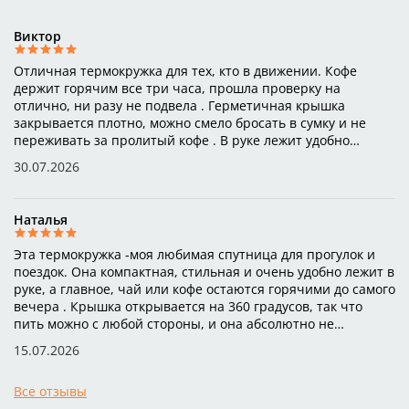
Виктор
Отличная термокружка для тех, кто в движении. Кофе
держит горячим все три часа, прошла проверку на
отлично, ни разу не подвела . Герметичная крышка
закрывается плотно, можно смело бросать в сумку и не
переживать за пролитый кофе . В руке лежит удобно
благодаря нескользящей манжете, и в подстаканник
30.07.2026
машины встаёт идеально . Качественная вещь, которую
приятно использовать каждый день.
Наталья
Эта термокружка -моя любимая спутница для прогулок и
поездок. Она компактная, стильная и очень удобно лежит в
руке, а главное, чай или кофе остаются горячими до самого
вечера . Крышка открывается на 360 градусов, так что
пить можно с любой стороны, и она абсолютно не
протекает, даже если положить её в сумку . К тому же, её
15.07.2026
легко мыть в посудомойке — просто находка для занятых
дней
Все отзывы