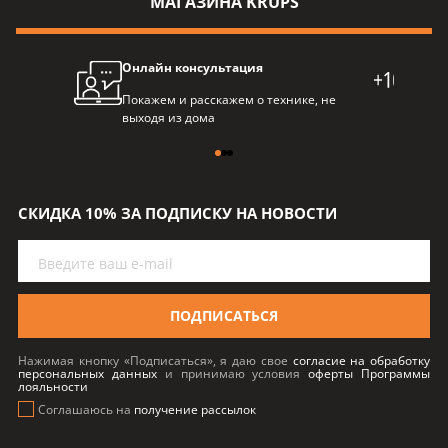
МАГАЗИНА KRUPS
Онлайн консультация
Про
Покажем и расскажем о технике, не
Балл
выходя из дома
пре
СКИДКА 10% ЗА ПОДПИСКУ НА НОВОСТИ
ПОДПИСАТЬСЯ
Нажимая кнопку «Подписаться», я даю свое
согласие на обработку
персональных данных
и принимаю условия
оферты Программы
лояльности
Соглашаюсь на
получение рассылок