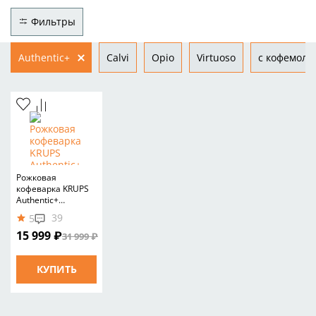
Фильтры
Authentic+
Calvi
Opio
Virtuoso
с кофемолк
Рожковая
кофеварка KRUPS
Authentic+
XP384G10
39
5
15 999 ₽
31 999 ₽
КУПИТЬ