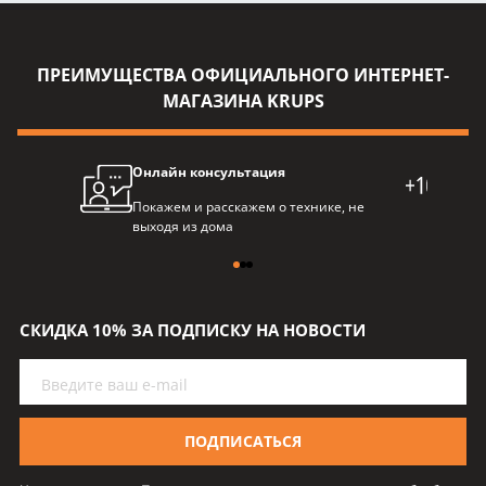
ПРЕИМУЩЕСТВА ОФИЦИАЛЬНОГО ИНТЕРНЕТ-
МАГАЗИНА KRUPS
Онлайн консультация
Про
Покажем и расскажем о технике, не
Балл
выходя из дома
пре
СКИДКА 10% ЗА ПОДПИСКУ НА НОВОСТИ
ПОДПИСАТЬСЯ