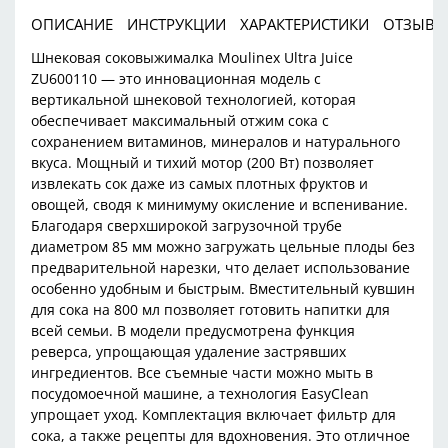
Остались вопросы?
ОПИСАНИЕ
ИНСТРУКЦИИ
ХАРАКТЕРИСТИКИ
ОТЗЫВЫ
8 800 302-02-51
25
Шнековая соковыжималка Moulinex Ultra Juice
раз в 2 недели
plait.ru
ZU600110 — это инновационная модель с
вертикальной шнековой технологией, которая
обеспечивает максимальный отжим сока с
сохранением витаминов, минералов и натурального
вкуса. Мощный и тихий мотор (200 Вт) позволяет
извлекать сок даже из самых плотных фруктов и
овощей, сводя к минимуму окисление и вспенивание.
Благодаря сверхширокой загрузочной трубе
диаметром 85 мм можно загружать цельные плоды без
предварительной нарезки, что делает использование
особенно удобным и быстрым. Вместительный кувшин
для сока на 800 мл позволяет готовить напитки для
всей семьи. В модели предусмотрена функция
реверса, упрощающая удаление застрявших
раз в 2 недели
ингредиентов. Все съемные части можно мыть в
посудомоечной машине, а технология EasyClean
упрощает уход. Комплектация включает фильтр для
сока, а также рецепты для вдохновения. Это отличное