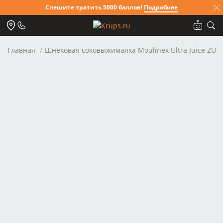
Спешите тратить 5000 баллов!
Подробнее
Главная
Шнековая соковыжималка Moulinex Ultra Juice ZU6
Для клиентов всех банков
Разбейте
оплату на части
Сегодня
25
%
Добавляйте товары
в корзину