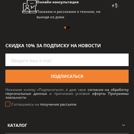
Онлайн консультация
Про
Покажем и расскажем о технике, не
Балл
выходя из дома
пре
СКИДКА 10% ЗА ПОДПИСКУ НА НОВОСТИ
ПОДПИСАТЬСЯ
Нажимая кнопку «Подписаться», я даю свое
согласие на обработку
персональных данных
и принимаю условия
оферты Программы
лояльности
Соглашаюсь на
получение рассылок
КАТАЛОГ