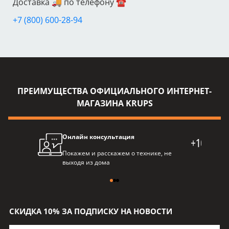
Доставка 🚚 по телефону ☎️
+7 (800) 600-28-94
ПРЕИМУЩЕСТВА ОФИЦИАЛЬНОГО ИНТЕРНЕТ-
МАГАЗИНА KRUPS
Онлайн консультация
Про
Покажем и расскажем о технике, не
Балл
выходя из дома
пре
СКИДКА 10% ЗА ПОДПИСКУ НА НОВОСТИ