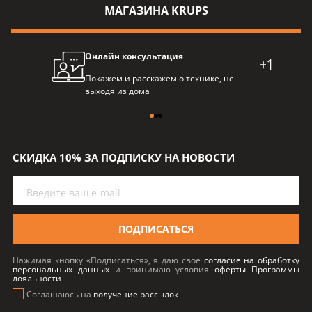
МАГАЗИНА KRUPS
Онлайн консультация
Про
Покажем и расскажем о технике, не
Балл
выходя из дома
пре
СКИДКА 10% ЗА ПОДПИСКУ НА НОВОСТИ
ПОДПИСАТЬСЯ
Нажимая кнопку «Подписаться», я даю свое
согласие на обработку
персональных данных
и принимаю условия
оферты Программы
лояльности
Соглашаюсь на
получение рассылок